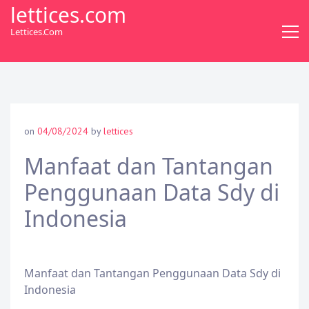
S
lettices.com
k
Lettices.com
i
p
t
o
c
o
on
04/08/2024
by
lettices
n
t
Manfaat dan Tantangan
e
Penggunaan Data Sdy di
n
t
Indonesia
Manfaat dan Tantangan Penggunaan Data Sdy di
Indonesia