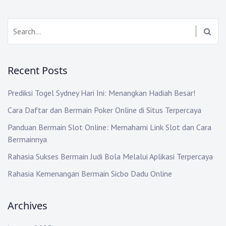
a
v
S
i
e
a
g
r
Recent Posts
c
a
h
t
Prediksi Togel Sydney Hari Ini: Menangkan Hadiah Besar!
:
Cara Daftar dan Bermain Poker Online di Situs Terpercaya
i
Panduan Bermain Slot Online: Memahami Link Slot dan Cara
o
Bermainnya
n
Rahasia Sukses Bermain Judi Bola Melalui Aplikasi Terpercaya
Rahasia Kemenangan Bermain Sicbo Dadu Online
Archives