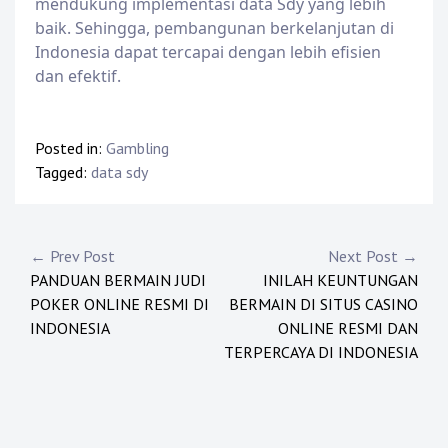
mendukung implementasi data Sdy yang lebih
baik. Sehingga, pembangunan berkelanjutan di
Indonesia dapat tercapai dengan lebih efisien
dan efektif.
Posted in:
Gambling
Tagged:
data sdy
P
← Prev Post
Next Post →
PANDUAN BERMAIN JUDI
INILAH KEUNTUNGAN
o
POKER ONLINE RESMI DI
BERMAIN DI SITUS CASINO
s
INDONESIA
ONLINE RESMI DAN
TERPERCAYA DI INDONESIA
t
n