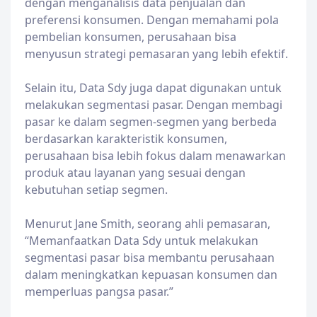
dengan menganalisis data penjualan dan
preferensi konsumen. Dengan memahami pola
pembelian konsumen, perusahaan bisa
menyusun strategi pemasaran yang lebih efektif.
Selain itu, Data Sdy juga dapat digunakan untuk
melakukan segmentasi pasar. Dengan membagi
pasar ke dalam segmen-segmen yang berbeda
berdasarkan karakteristik konsumen,
perusahaan bisa lebih fokus dalam menawarkan
produk atau layanan yang sesuai dengan
kebutuhan setiap segmen.
Menurut Jane Smith, seorang ahli pemasaran,
“Memanfaatkan Data Sdy untuk melakukan
segmentasi pasar bisa membantu perusahaan
dalam meningkatkan kepuasan konsumen dan
memperluas pangsa pasar.”