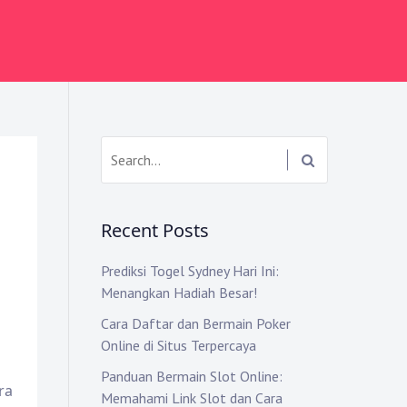
S
e
a
r
Recent Posts
c
h
Prediksi Togel Sydney Hari Ini:
:
Menangkan Hadiah Besar!
Cara Daftar dan Bermain Poker
Online di Situs Terpercaya
Panduan Bermain Slot Online:
ra
Memahami Link Slot dan Cara