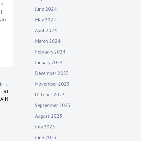
n.
June 2024
f
kan
May 2024
April 2024
March 2024
February 2024
January 2024
December 2023
November 2023
st →
 TRI
October 2023
AIN
September 2023
August 2023
July 2023
June 2023