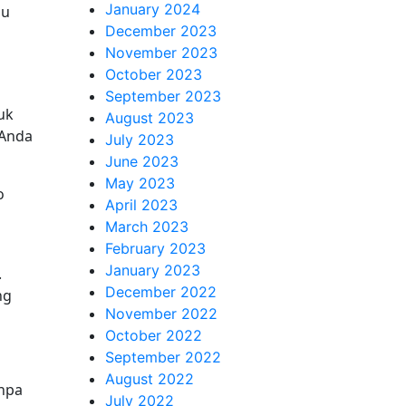
January 2024
lu
December 2023
November 2023
October 2023
September 2023
uk
August 2023
 Anda
July 2023
June 2023
May 2023
o
April 2023
March 2023
February 2023
January 2023
.
December 2022
ng
November 2022
October 2022
September 2022
August 2022
npa
July 2022