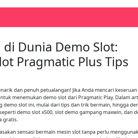
 di Dunia Demo Slot:
t Pragmatic Plus Tips
enarik dan penuh petualangan! Jika Anda mencari keseruan
untuk menemukan demo slot dari Pragmatic Play. Dalam art
demo slot ini, mulai dari tips dan trik bermain, hingga d
 seperti demo slot x500, slot demo gampang maxwin, dan 
 gratis.
asakan sensasi bermain mesin slot tanpa perlu mengguna