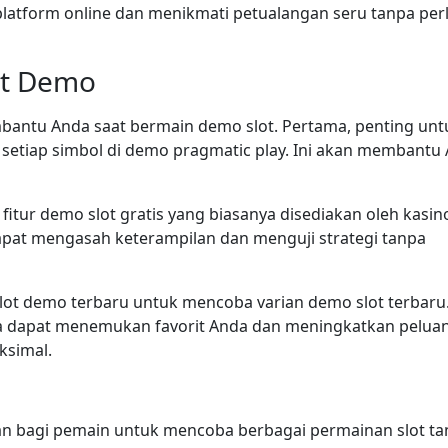
platform online dan menikmati petualangan seru tanpa per
ot Demo
mbantu Anda saat bermain demo slot. Pertama, penting unt
etiap simbol di demo pragmatic play. Ini akan membantu
itur demo slot gratis yang biasanya disediakan oleh kasin
apat mengasah keterampilan dan menguji strategi tanpa
 slot demo terbaru untuk mencoba varian demo slot terbaru
a dapat menemukan favorit Anda dan meningkatkan pelua
simal.
 bagi pemain untuk mencoba berbagai permainan slot ta