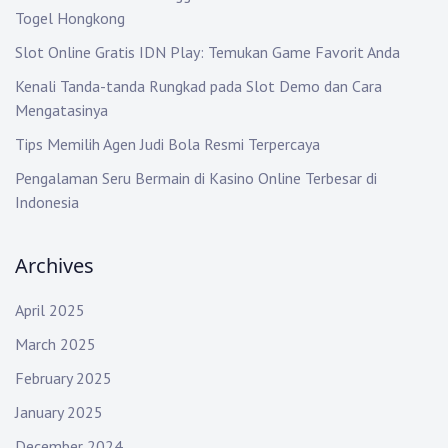
:
t
Togel Hongkong
Slot Online Gratis IDN Play: Temukan Game Favorit Anda
i
Kenali Tanda-tanda Rungkad pada Slot Demo dan Cara
o
Mengatasinya
n
Tips Memilih Agen Judi Bola Resmi Terpercaya
Pengalaman Seru Bermain di Kasino Online Terbesar di
Indonesia
Archives
April 2025
March 2025
February 2025
January 2025
December 2024