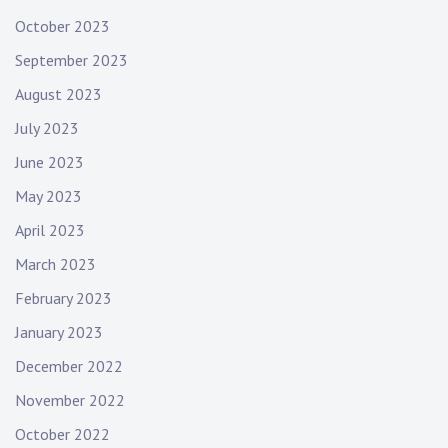
October 2023
September 2023
August 2023
July 2023
June 2023
May 2023
April 2023
March 2023
February 2023
January 2023
December 2022
November 2022
October 2022