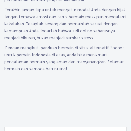
Terakhir, jangan lupa untuk mengatur modal Anda dengan bijak.
Jangan terbawa emosi dan terus bermain meskipun mengalami
kekalahan. Tetaplah tenang dan bermainlah sesuai dengan
kemampuan Anda. Ingatlah bahwa judi online seharusnya
menjadi hiburan, bukan menjadi sumber stress.
Dengan mengikuti panduan bermain di situs alternatif Sbobet
untuk pemain Indonesia di atas, Anda bisa menikmati
pengalaman bermain yang aman dan menyenangkan. Selamat
bermain dan semoga beruntung!
S