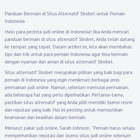
Panduan Bermain di Situs Alternatif Sbobet untuk Pemain
Indonesia
Halo para pecinta judi online di Indonesia! Jika Anda mencari
panduan bermain di situs alternatif Sbobet, Anda telah datang
ke tempat yang tepat. Dalam artikel ini, kita akan membahas
tips dan trik untuk para pemain Indonesia agar bisa bermain
dengan nyaman dan aman di situs alternatif Sbobet.
Situs alternatif Sbobet merupakan pilihan yang baik bagi para
pemain di Indonesia yang ingin menikmati berbagai jenis
permainan judi online. Namun, sebelum memulai permainan,
ada beberapa hal yang perlu diperhatikan. Pertama-tama,
pastikan situs alternatif yang Anda pilih memiliki lisensi resmi
dan reputasi yang baik. Hal ini penting untuk memastikan
keamanan dan keadilan dalam bermain.
Menurut pakar judi online, Sarah Johnson, “Pemain harus selalu
memperhatikan reputasi dan lisensi situs judi online sebelum