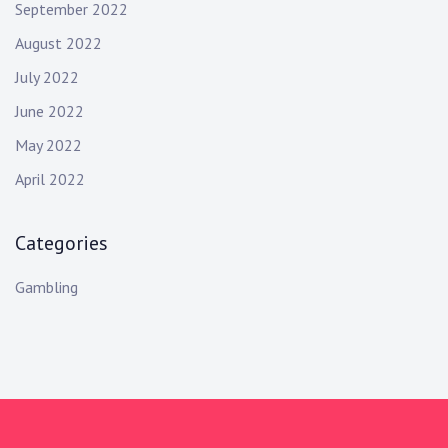
September 2022
August 2022
July 2022
June 2022
May 2022
April 2022
Categories
Gambling