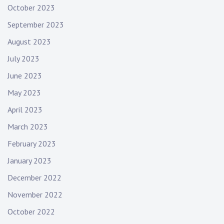
October 2023
September 2023
August 2023
July 2023
June 2023
May 2023
April 2023
March 2023
February 2023
January 2023
December 2022
November 2022
October 2022