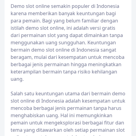
Demo slot online semakin populer di Indonesia
karena memberikan banyak keuntungan bagi
para pemain. Bagi yang belum familiar dengan
istilah demo slot online, ini adalah versi gratis
dari permainan slot yang dapat dimainkan tanpa
menggunakan uang sungguhan. Keuntungan
bermain demo slot online di Indonesia sangat
beragam, mulai dari kesempatan untuk mencoba
berbagai jenis permainan hingga meningkatkan
keterampilan bermain tanpa risiko kehilangan
uang.
Salah satu keuntungan utama dari bermain demo
slot online di Indonesia adalah kesempatan untuk
mencoba berbagai jenis permainan tanpa harus
menghabiskan uang. Hal ini memungkinkan
pemain untuk mengeksplorasi berbagai fitur dan
tema yang ditawarkan oleh setiap permainan slot