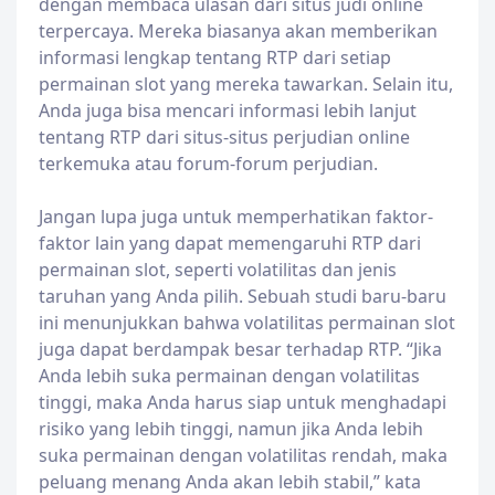
dengan membaca ulasan dari situs judi online
terpercaya. Mereka biasanya akan memberikan
informasi lengkap tentang RTP dari setiap
permainan slot yang mereka tawarkan. Selain itu,
Anda juga bisa mencari informasi lebih lanjut
tentang RTP dari situs-situs perjudian online
terkemuka atau forum-forum perjudian.
Jangan lupa juga untuk memperhatikan faktor-
faktor lain yang dapat memengaruhi RTP dari
permainan slot, seperti volatilitas dan jenis
taruhan yang Anda pilih. Sebuah studi baru-baru
ini menunjukkan bahwa volatilitas permainan slot
juga dapat berdampak besar terhadap RTP. “Jika
Anda lebih suka permainan dengan volatilitas
tinggi, maka Anda harus siap untuk menghadapi
risiko yang lebih tinggi, namun jika Anda lebih
suka permainan dengan volatilitas rendah, maka
peluang menang Anda akan lebih stabil,” kata