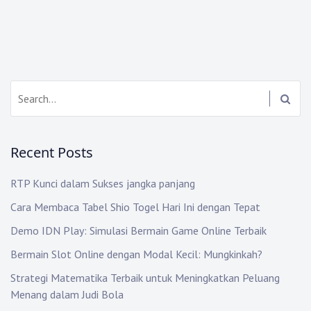
t
n
a
S
v
e
i
a
r
g
Recent Posts
c
h
a
RTP Kunci dalam Sukses jangka panjang
:
t
Cara Membaca Tabel Shio Togel Hari Ini dengan Tepat
i
Demo IDN Play: Simulasi Bermain Game Online Terbaik
o
Bermain Slot Online dengan Modal Kecil: Mungkinkah?
Strategi Matematika Terbaik untuk Meningkatkan Peluang
n
Menang dalam Judi Bola