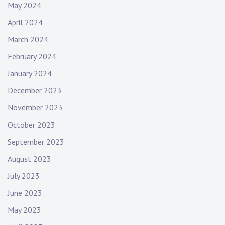
May 2024
April 2024
March 2024
February 2024
January 2024
December 2023
November 2023
October 2023
September 2023
August 2023
July 2023
June 2023
May 2023