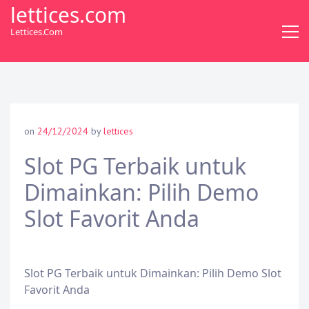
S
lettices.com
k
Lettices.com
i
p
t
o
c
o
on
24/12/2024
by
lettices
n
t
Slot PG Terbaik untuk
e
Dimainkan: Pilih Demo
n
t
Slot Favorit Anda
Slot PG Terbaik untuk Dimainkan: Pilih Demo Slot
Favorit Anda