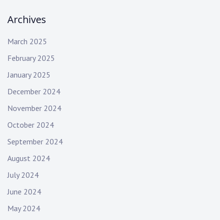
Archives
March 2025
February 2025
January 2025
December 2024
November 2024
October 2024
September 2024
August 2024
July 2024
June 2024
May 2024